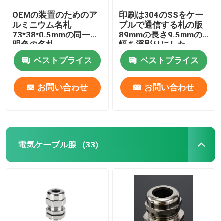
OEMの装置のためのア
印刷は304のSSをケー
ルミニウム名札
ブルで通信する札の版
73*38*0.5mmの同一証
89mmの長さ9.5mmの
明色の名札
幅を浮彫りにした
ベストプライス
ベストプライス
お問い合わせ
お問い合わせ
電気ケーブル腺
(33)