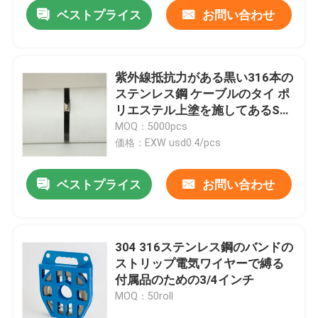
ベストプライス
お問い合わせ
紫外線抵抗力がある黒い316本の
ステンレス鋼 ケーブルのタイ ポ
リエステル上塗を施してあるSS
はタイのファスナーを締める
MOQ：5000pcs
価格：EXW usd0.4/pcs
ベストプライス
お問い合わせ
ホーム
304 316ステンレス鋼のバンドの
ストリップ電気ワイヤーで縛る
企業情報
付属品のための3/4インチ
MOQ：50roll
接触