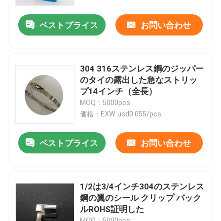
ベストプライス
お問い合わせ
製品
ビデオ
304 316ステンレス鋼のジッパー
のタイの露出した急なストリッ
ジッパー ケーブルのタイ
プ14インチ（全長）
MOQ：5000pcs
価格：EXW usd0.055/pcs
ナイロン ケーブルのタイ
ベストプライス
お問い合わせ
ケーブルのタイの付属品
ケーブルのマーカーの版
1/2は3/4インチ304のステンレス
鋼の翼のシール クリップ バック
ルROHS証明した
電気ケーブル腺
MOQ：5000pcs