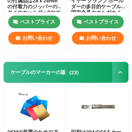
の付属品は28 x 28mm
イヤー クランプ ホール
の付着力のジッパーの
ダーの多目的ケーブル
タイのホールダーROHS
固定金具のオルガナイ
承認した
ザー
ベストプライス
ベストプライス
お問い合わせ
お問い合わせ
ケーブルのマーカーの版
(23)
OEMの装置のためのア
印刷は304のSSをケー