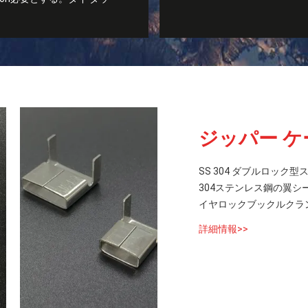
ジッパー 
SS 304 ダブルロック
304ステンレス鋼の翼シール
イヤロックブックルクランプ 海
詳細情報>>