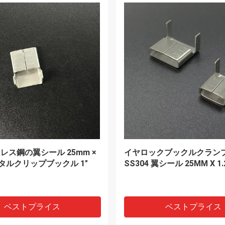
VIDEO
ケーブルのタイ316のステン
10x400mm多彩なナイロン
9mmの幅0.25mmの厚さを締
のタイの屋内運動場のナイロ
自己
ケーブルのタイ
ベストプライス
ベストプライス