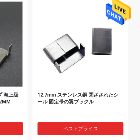
VIDEO
 ケーブル
SS Barbナイロン ケーブルのタイ50
ン66の
のLbs 8インチの準正装の覆い100の
PC/袋
ベストプライス