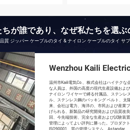
たちが誰であり、なぜ私たちを選ぶ
品質 ジッパー ケーブルのタイ & ナイロン ケーブルのタイ サ
Wenzhou Kaili Electric
温州市Kaili電気Co.、株式会社はハイテ
な人員は、外国の高度の現代生産設備および
ナイロン ワイヤーで縛る付属品、ステンレ
ル、ステンレス鋼のパッキング ベルト、太
来、会社は電力、海洋の、市民および産業
げられる、新製品の研究開発および品質改良。
回、今先端技術、完全な生産および試験装
管理によってよい評判に勝った。プロダクトのす
ISO90001、質の管理システム、Astandar...