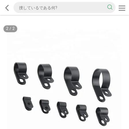
2
/
2