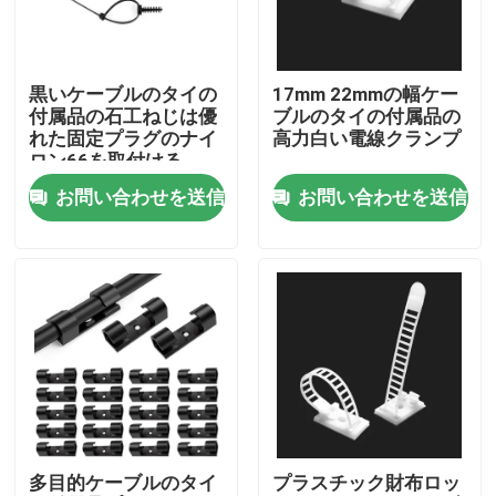
企業情報
黒いケーブルのタイの
17mm 22mmの幅ケー
付属品の石工ねじは優
ブルのタイの付属品の
会社案内
れた固定プラグのナイ
高力白い電線クランプ
ロン66を取付ける
お問い合わせを送信
お問い合わせを送信
品質管理
お問い合わせ
見積依頼
ジッパー ケーブルのタイ
多目的ケーブルのタイ
プラスチック財布ロッ
ナイロン ケーブルのタイ