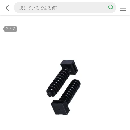
2
/
2