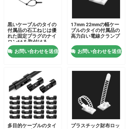
製品
黒いケーブルのタイの
17mm 22mmの幅ケー
付属品の石工ねじは優
ブルのタイの付属品の
ビデオ
れた固定プラグのナイ
高力白い電線クランプ
ロン66を取付ける
お問い合わせを送信
お問い合わせを送信
ジッパー ケーブルのタイ
ナイロン ケーブルのタイ
ケーブルのタイの付属品
ケーブルのマーカーの版
多目的ケーブルのタイ
プラスチック財布ロッ
電気ケーブル腺