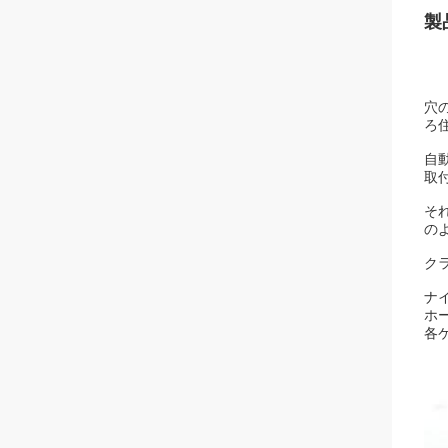
製
穴
ろ
自
取
そ
の
ク
ナ
ホ
各