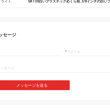
イライト
SKT30白いプラスチックめくら栓
,
3/8インチの白
ッセージ
メッセージを送る