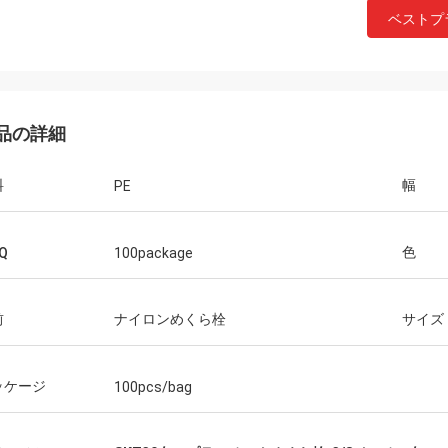
ベストプ
品の詳細
料
幅
PE
色
Q
100package
前
ナイロンめくら栓
サイズ
ッケージ
100pcs/bag