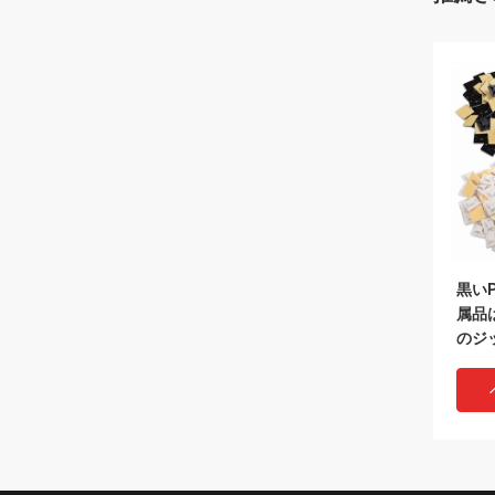
黒い
属品は
のジ
ダー