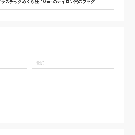
いプラスチックめくら栓
,
10mmのナイロン穴のプラグ