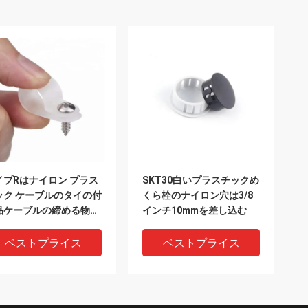
イプRはナイロン プラス
SKT30白いプラスチックめ
ック ケーブルのタイの付
くら栓のナイロン穴は3/8
品ケーブルの締める物ク
インチ10mmを差し込む
ップの取付けをねじで締
る
ベストプライス
ベストプライス