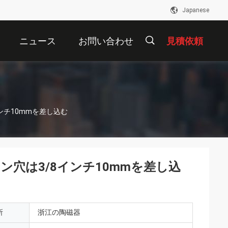
Japanese
ニュース
お問い合わせ
見積依頼
描
ンチ10mmを差し込む
述
ン穴は3/8インチ10mmを差し込
所
浙江の陶磁器