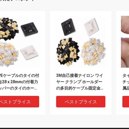
PEケーブルのタイの付
3M自己接着ナイロン ワイ
タ
28 x 28mmの付着力
ヤー クランプ ホールダー
チ
ッパーのタイのホール
の多目的ケーブル固定金具
属
ROHS承認した
のオルガナイザー
リ
め
ベストプライス
ベストプライス