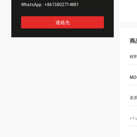
WhatsApp :
+8615802714881
連絡先
商
材
MO
名
パ