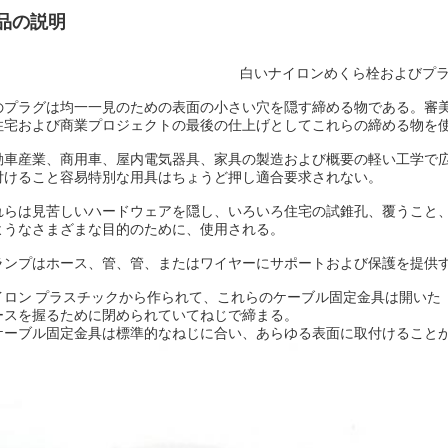
品の説明
白いナイロンめくら栓およびプラグ3
のプラグは均一一見のための表面の小さい穴を隠す締める物である。審
住宅および商業プロジェクトの最後の仕上げとしてこれらの締める物を
動車産業、商用車、屋内電気器具、家具の製造および概要の軽い工学で
付けること容易特別な用具はちょうど押し適合要求されない。
れらは見苦しいハードウェアを隠し、いろいろ住宅の試錐孔、覆うこと
ようなさまざまな目的のために、使用される。
ランプはホース、管、管、またはワイヤーにサポートおよび保護を提供
イロン プラスチックから作られて、これらのケーブル固定金具は開いた
ースを握るために閉められていてねじで締まる。
ケーブル固定金具は標準的なねじに合い、あらゆる表面に取付けること