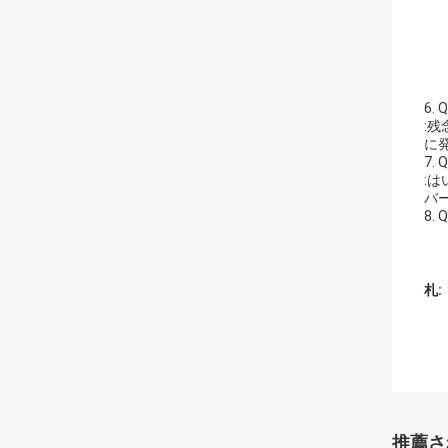
6.
:
に
7
:は
バ
8.
札:
推薦さ