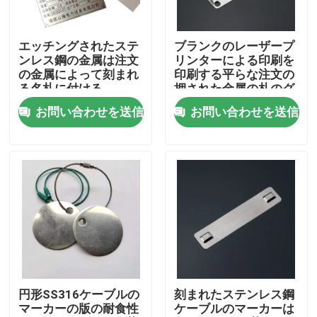
製品
エッチングされたステ
ブランクのレーザープ
ンレス鋼の金属は注文
リンターによる印刷を
の金属によって刻まれ
印刷する平らな注文の
ビデオ
る名札に付ける
押された金属の札のグ
ラビア印刷
お問い合わせを送信
お問い合わせを送信
ジッパー ケーブルのタイ
ナイロン ケーブルのタイ
ケーブルのタイの付属品
ケーブルのマーカーの版
円形SS316ケーブルの
刻まれたステンレス鋼
マーカーの版の耐食性
ケーブルのマーカーは
電気ケーブル腺