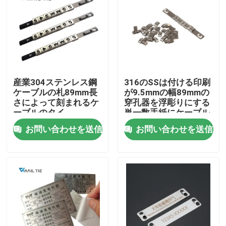
産業304ステンレス鋼
316のSSは付ける印刷
ケーブルの札89mm長
が9.5mmの幅89mmの
さによって刻まれるケ
穿孔器を浮彫りにする
ーブルのタイ
単一数手紙にケーブル
で通信する
お問い合わせを送信
お問い合わせを送信
ホーム
企業情報
接触