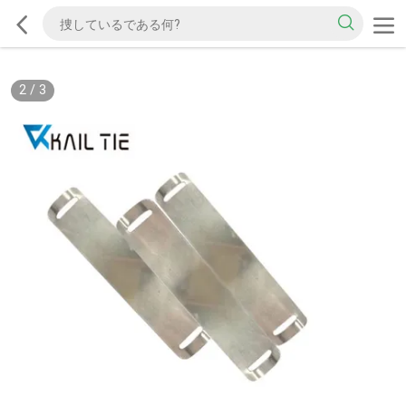
2
/
3