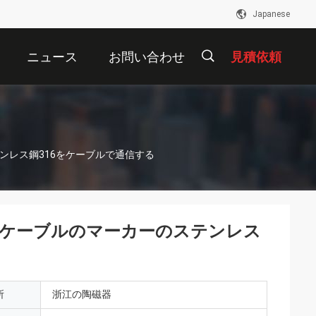
Japanese
ニュース
お問い合わせ
見積依頼
描
ンレス鋼316をケーブルで通信する
述
るケーブルのマーカーのステンレス
所
浙江の陶磁器