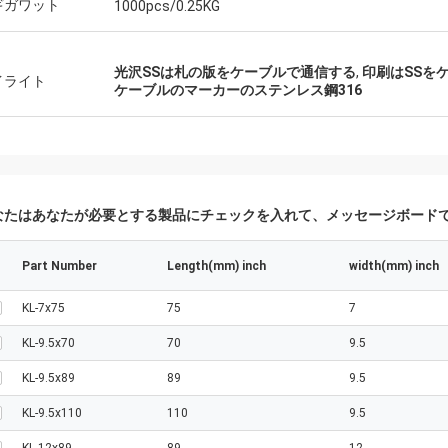
ギガワット
1000pcs/0.25KG
光沢SSは札の版をケーブルで通信する
,
印刷はSSを
イライト
ケーブルのマーカーのステンレス鋼316
なたはあなたが必要とする製品にチェックを入れて、メッセージボード
Part Number
Length(mm) inch
width(mm) inch
KL-7x75
75
7
KL-9.5x70
70
9.5
KL-9.5x89
89
9.5
KL-9.5x110
110
9.5