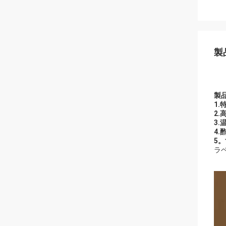
製
製
1.
2
3.
4
5。
ラベ