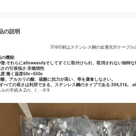
品の説明
316印刷はステンレス鋼の金属光沢ケーブ
品の機能:
特徴:それらにalloweasilyそしてすぐに取付けられ、取消されない独
.高さの引張強さ:非燃焼性
温度:働く温度60c~550c
.酢酸、アルカリの酸、硫酸に抗力が高い、等を腐食しなさい。
すべての長さは利用できる、ステンレス鋼のタイプである:304,316。.alu
ルの手紙:A-Zの、/、- 0-9