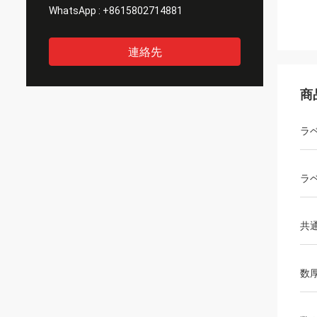
WhatsApp :
+8615802714881
連絡先
商
ラ
ラ
共
数