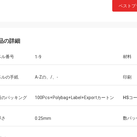
ベストプ
品の詳細
ベル番号
材料
1-9
ベルの手紙
A-Zの、/、-
印刷
通のパッキング
100Pcs+Polybag+Label+Exportカートン
HSコ
厚さ
数パッ
0.25mm