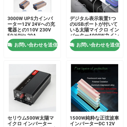
製品
3000W UPS力インバ
デジタル表示装置1つ
ーター12V 24Vへの充
のUSBポートが付いて
電器との110V 230V
いる太陽マイクロ イン
ビデオ
50/60Hz 20A
バーター4000W力イン
バーター
お問い合わせを送信
お問い合わせを送信
ジッパー ケーブルのタイ
ナイロン ケーブルのタイ
ケーブルのタイの付属品
ケーブルのマーカーの版
セリウム500W太陽マ
1500W純粋な正弦波車
イクロ インバーター
インバーターDC 12V
電気ケーブル腺