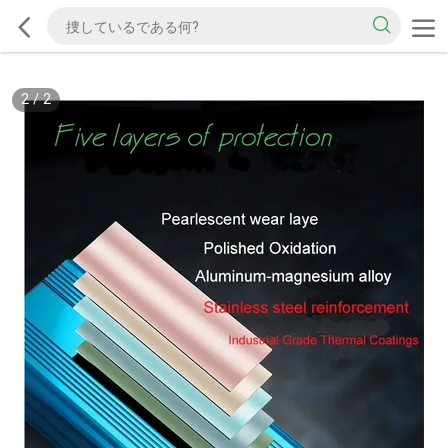
2
/
2