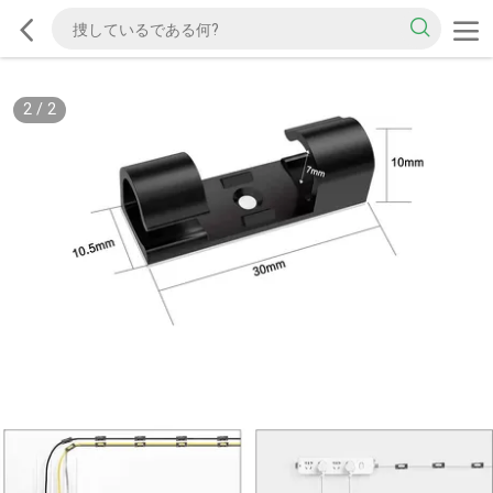
2
/
2