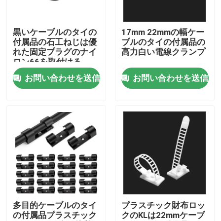
企業情報
黒いケーブルのタイの
17mm 22mmの幅ケー
付属品の石工ねじは優
ブルのタイの付属品の
れた固定プラグのナイ
高力白い電線クランプ
会社案内
ロン66を取付ける
お問い合わせを送信
お問い合わせを送信
品質管理
お問い合わせ
見積依頼
ジッパー ケーブルのタイ
多目的ケーブルのタイ
プラスチック財布ロッ
の付属品プラスチック
クのKLは22mmケーブ
ナイロン ケーブルのタイ