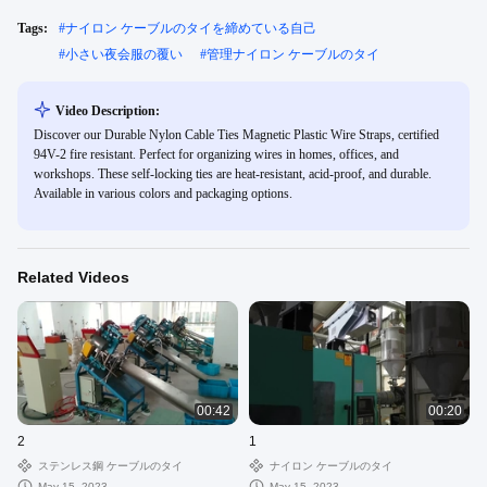
Tags:
#
ナイロン ケーブルのタイを締めている自己
#
小さい夜会服の覆い
#
管理ナイロン ケーブルのタイ
Video Description:
Discover our Durable Nylon Cable Ties Magnetic Plastic Wire Straps, certified
94V-2 fire resistant. Perfect for organizing wires in homes, offices, and
workshops. These self-locking ties are heat-resistant, acid-proof, and durable.
Available in various colors and packaging options.
Related Videos
00:42
00:20
2
1
ステンレス鋼 ケーブルのタイ
ナイロン ケーブルのタイ
May 15, 2023
May 15, 2023