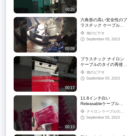
00:20
六角形の高い安全性のプ
ラスチック ケーブルの
シールはSSにケーブル
他のビデオ
で通信する中心1.8mm
September 05, 2023
X300mmを塗った
00:08
プラスチック ナイロン
ケーブルのタイの再使用
可能なReleasable 8イン
他のビデオ
チの黒色150x7.2mm
September 05, 2023
00:17
11.8インチ白い
Releasableケーブルの
タイ200 x 8.0mm再使用
ナイロン ケーブルのタ
可能なナイロン ケーブ
イ
September 05, 2023
ルのタイ
00:13