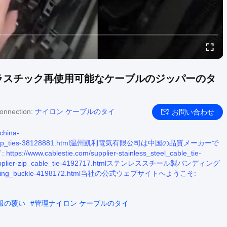
ラスチック再使用可能なケーブルのジッパーのタ
onnection:
ナイロン ケーブルのタイ
お問い合わせ
china-
ble_cable_zip_ties-38128881.html温州凱利電気有限公司は中国の品質メーカーで
:
https://www.cablestie.com/supplier-stainless_steel_cable_tie-
om/supplier-zip_cable_tie-4192717.htmlステンレススチール製バンディング
steel_banding_buckle-4198172.html当社の公式ウェブサイトへようこそ:
服の覆い
#
管理ナイロン ケーブルのタイ