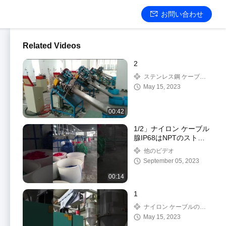
お問い合わせ
Related Videos
2
ステンレス鋼 ケーブル
のタイ
May 15, 2023
00:42
1/2」ナイロン ケーブル
腺IP68はNPTのストレ
イン・レリーフのナイロ
他のビデオ
ン コードのグリップを
September 05, 2023
防水する
00:14
1
ナイロン ケーブルのタ
イ
May 15, 2023