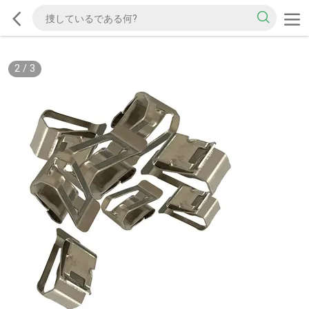
2
/
3