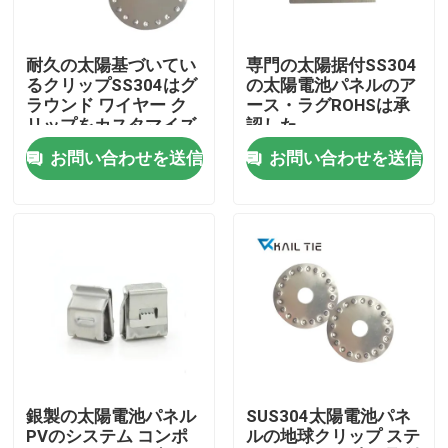
企業情報
耐久の太陽基づいてい
専門の太陽据付SS304
るクリップSS304はグ
の太陽電池パネルのア
ラウンド ワイヤー ク
ース・ラグROHSは承
会社案内
リップをカスタマイズ
認した
されて
お問い合わせを送信
お問い合わせを送信
品質管理
お問い合わせ
見積依頼
ジッパー ケーブルのタイ
銀製の太陽電池パネル
SUS304太陽電池パネ
PVのシステム コンポ
ルの地球クリップ ステ
ナイロン ケーブルのタイ