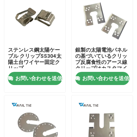
ステンレス鋼太陽ケー
銀製の太陽電池パネル
ブル クリップSS304太
の基づいているクリッ
陽土台ワイヤー固定ク
プ反腐食性のアース線
リップ
クリップはカスタマイ
ズした
お問い合わせを送信
お問い合わせを送信
ホーム
製品
ビデオ