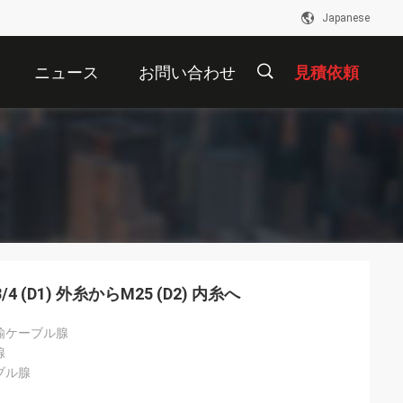
Japanese
ニュース
お問い合わせ
見積依頼
描
述
 (D1) 外糸からM25 (D2) 内糸へ
鍮ケーブル腺
腺
ブル腺