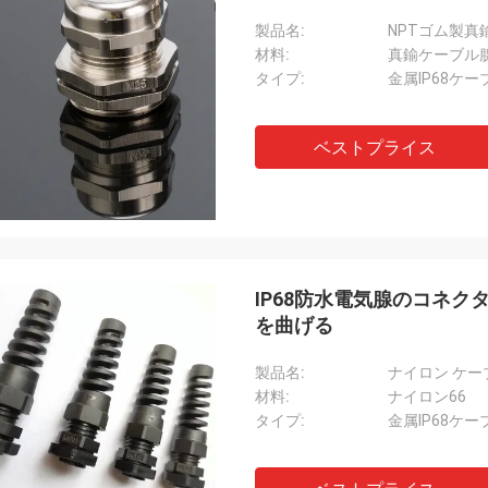
製品名:
NPTゴム製真
材料:
真鍮ケーブル
タイプ:
金属IP68ケー
ベストプライス
IP68防水電気腺のコネ
を曲げる
製品名:
ナイロン ケー
材料:
ナイロン66
タイプ:
金属IP68ケー