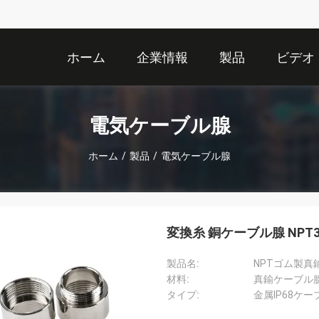
ホーム
企業情報
製品
ビデオ
電気ケーブル腺
ホーム
/
製品
/
電気ケーブル腺
変換糸 銅ケーブル腺 NPT3/4
製品名:
NPTゴム製真
材料:
真鍮ケーブル
タイプ:
金属IP68ケー