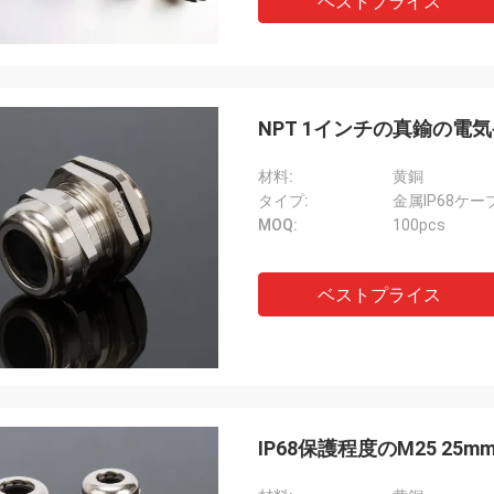
ベストプライス
NPT 1インチの真鍮の電気
材料:
黄銅
タイプ:
金属IP68ケー
MOQ:
100pcs
ベストプライス
IP68保護程度のM25 2