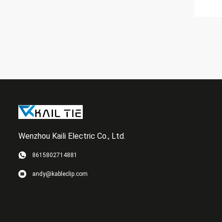
Wenzhou Kaili Electric Co., Ltd.
8615802714881
andy@kableclip.com