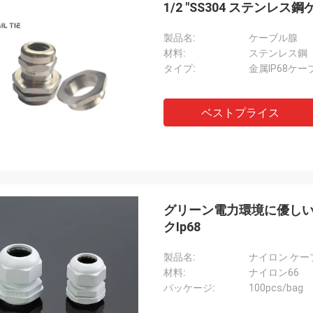
1/2 "SS304 ステン
製品名:
ケーブル腺
材料:
ステンレス鋼
タイプ:
金属IP68ケー
ベストプライス
グリーン電力環境に優しい
クIp68
製品名:
ナイロン ケー
材料:
ナイロン66
パッケージ:
100pcs/bag