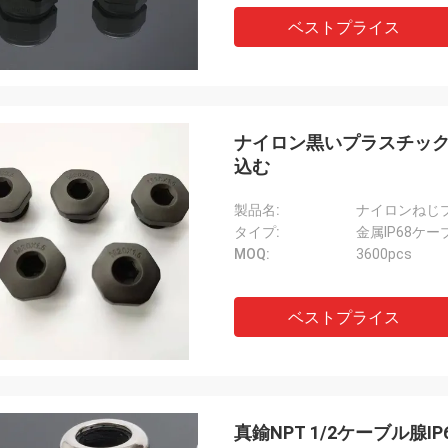
ベストプライス
ナイロン黒いプラスチック穴はNP
込む
製品名:
ナイロンねじ
タイプ:
金属IP68ケー
MOQ:
3600pcs
ベストプライス
真鍮NPT 1/2ケーブル腺IP6