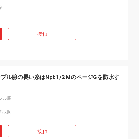
腺
接触
ル腺の長い糸はNpt 1/2 MのページGを防水す
ブル腺
ブル腺
接触