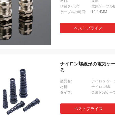
材料:
黄銅
項目タイプ:
電気ケーブル
ケーブルの範囲:
10-14MM
ベストプライス
ナイロン螺線形の電気ケーブ
る
製品名:
ナイロン ケー
材料:
ナイロン66
タイプ:
金属IP68ケー
ベストプライス