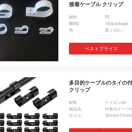
接着ケーブル クリップ
材料:
PE
MOQ:
100package
色:
黒く/白い
ベストプライス
多目的ケーブルのタイの付
クリップ
材料:
ナイロン66
製品名:
付着力ケーブル
サイズ:
30mmx11mm