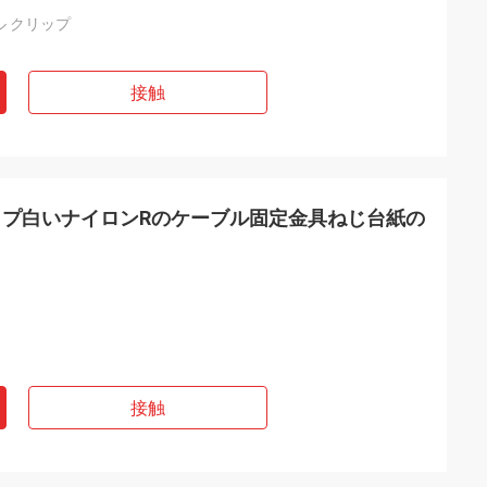
 クリップ
接触
プ白いナイロンRのケーブル固定金具ねじ台紙の
接触