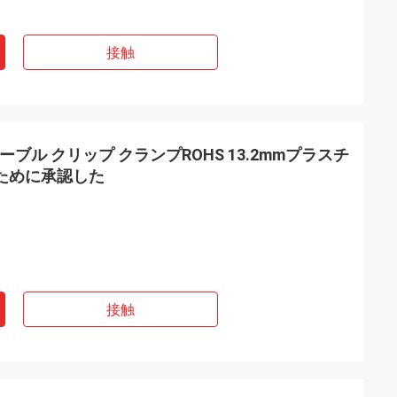
接触
ブル クリップ クランプROHS 13.2mmプラスチ
のために承認した
接触