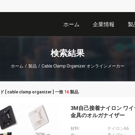
ホーム
企業情報
製
検索結果
ホーム
/
製品
/
Cable Clamp Organizer オンラインメーカー
 cable clamp organizer ] 一致
16
製品.
3M自己接着ナイロン ワ
金具のオルガナイザー
材料:
ナイロン66