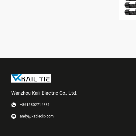
Wenzhou Kaili Electric Co., Ltd.
+8615802714881
andy@kableclip.com