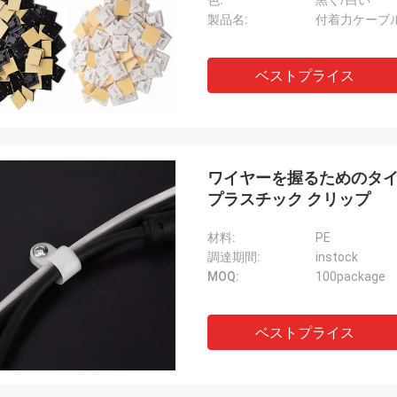
色:
黒く/白い
製品名:
付着力ケーブル
ベストプライス
ワイヤーを握るためのタイ
プラスチック クリップ
材料:
PE
調達期間:
instock
MOQ:
100package
ベストプライス