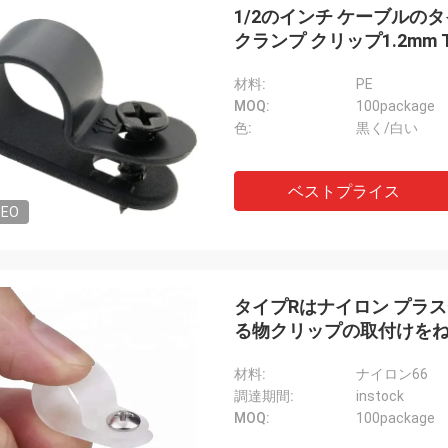
1/2のインチ ケーブル
クランプ クリップ1.2mm T
材料:
PE
MOQ:
100package
色:
黒く/白い
ベストプライス
DEO
タイプRはナイロン プラ
る物クリップの取付けを
材料:
ナイロン66
調達期間:
instock
MOQ:
100package