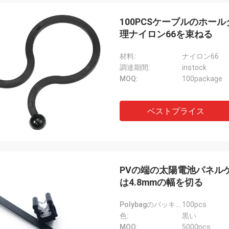
100PCSケーブルのホー
理ナイロン66を束ねる
材料:
ナイロン66
調達期間:
instock
MOQ:
100package
ベストプライス
PVの端の太陽電池パネル
は4.8mmの幅を切る
Polybagのパッキング:
100pcs
色:
黒い
MOQ:
5000pcs