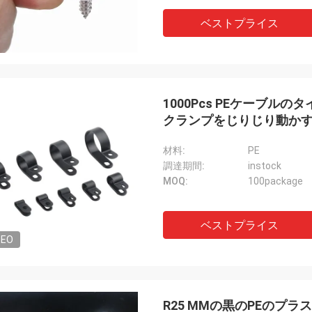
ベストプライス
1000Pcs PEケーブル
クランプをじりじり動か
材料:
PE
調達期間:
instock
MOQ:
100package
ベストプライス
DEO
R25 MMの黒のPEのプ